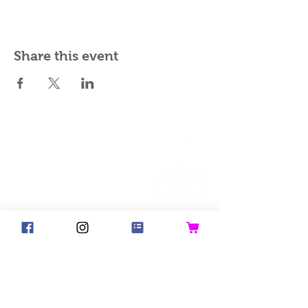
Share this event
©2018 Goldsteck
Backpack Adults
Backpack Kids
Handbags
Ketty
Aua! Huesi
Baby-Pass
Bed Pocket
Bib
Bibs for Adults
Bicycle Basket
Birthday Crown
Blanket
Good Hair Day Bunny